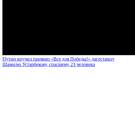
Путин вручил премию «Все для Победы!» дагестанцу
Шамилю Устарбекову, спасшему 23 человека