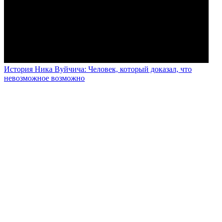
История Ника Вуйчича: Человек, который доказал, что
невозможное возможно