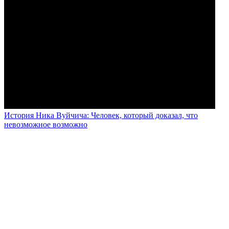
История Ника Вуйчича: Человек, который доказал, что
невозможное возможно