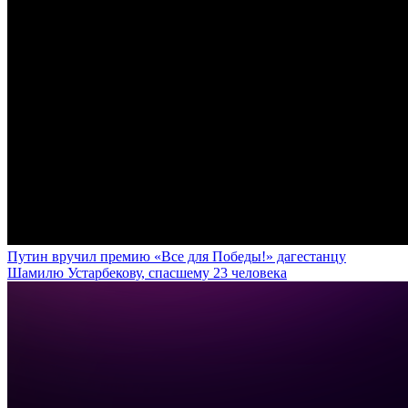
Путин вручил премию «Все для Победы!» дагестанцу
Шамилю Устарбекову, спасшему 23 человека