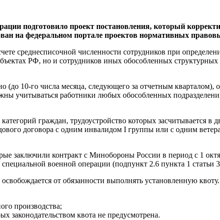
ерации подготовило проект постановления, который коррек
ован на федеральном портале проектов нормативных правовы
чете среднесписочной численности сотрудников при определении
субъектах РФ, но и сотрудников иных обособленных структурны
о (до 10-го числа месяца, следующего за отчетным кварталом), 
лжны учитываться работники любых обособленных подразделений
 категорий граждан, трудоустройство которых засчитывается в 
ового договора с одним инвалидом I группы или с одним ветер
рые заключили контракт с Минобороны России в период с 1 октяб
специальной военной операции (подпункт 2.6 пункта 1 статьи 3
ь освобождается от обязанности выполнять установленную квоту.
ого производства;
рых законодательством квота не предусмотрена.