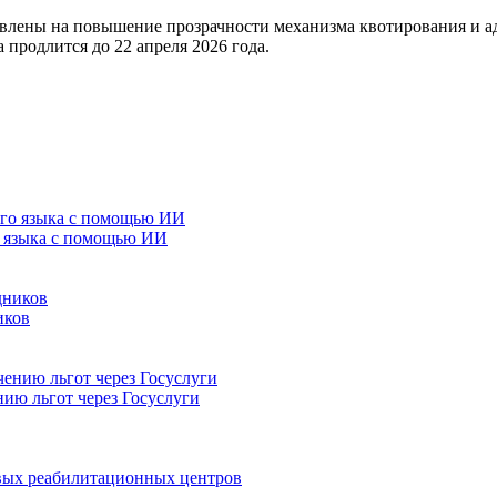
равлены на повышение прозрачности механизма квотирования и 
продлится до 22 апреля 2026 года.
о языка с помощью ИИ
иков
нию льгот через Госуслуги
овых реабилитационных центров