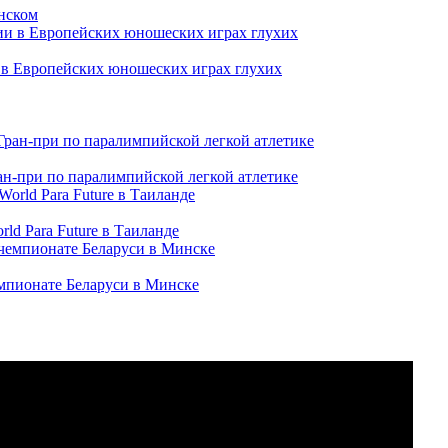
нском
и в Европейских юношеских играх глухих
ран-при по паралимпийской легкой атлетике
ld Para Future в Таиланде
емпионате Беларуси в Минске