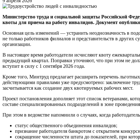
9 апреля 2026
Министерство труда и социальной защиты Российской Фед
квоты для приема на работу инвалидов. Документ опублик
Основная цель изменений — устранить неоднозначность в подс
не только работников филиалов и представительств в других 
организации.
В настоящее время работодатели исчисляют квоту ежеквартальн
предыдущий квартал. Поправки уточняют, что при этом не до
вступит в силу с 1 сентября 2026 года.
Кроме того, Минтруд предлагает расширить перечень льготных
действующими правилами уже предусмотрено: заключение труд
засчитывается как создание двух квотируемых рабочих мест.
Проект постановления дополняет этот список ветеранами, кото
составе специализированных подразделений в зоне проведения 
При этом в ведомстве напомнили о случаях, когда работодател
статус общественного объединения инвалидов;
признание работодателя банкротом с открытием конкурсн
сокращение численности штата до показателей, при кото