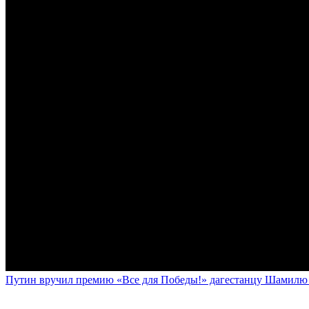
Путин вручил премию «Все для Победы!» дагестанцу Шамилю У