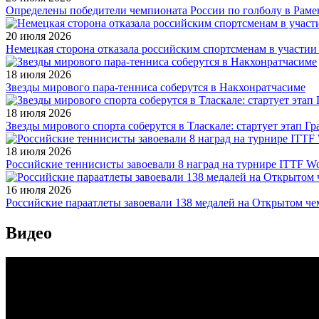
Определены победители чемпионата России по голболу в Раме
20 июля 2026
Немецкая сторона отказала российским спортсменам в участи
18 июля 2026
Звезды мирового пара-тенниса соберутся в Накхонратчасиме
18 июля 2026
Звезды мирового спорта соберутся в Тласкале: стартует этап Г
18 июля 2026
Российские теннисисты завоевали 8 наград на турнире ITTF Wor
16 июля 2026
Российские параатлеты завоевали 138 медалей на Открытом ч
Видео