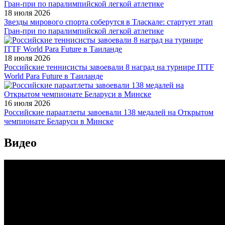
18 июля 2026
Звезды мирового спорта соберутся в Тласкале: стартует этап
Гран-при по паралимпийской легкой атлетике
18 июля 2026
Российские теннисисты завоевали 8 наград на турнире ITTF
World Para Future в Таиланде
16 июля 2026
Российские параатлеты завоевали 138 медалей на Открытом
чемпионате Беларуси в Минске
Видео