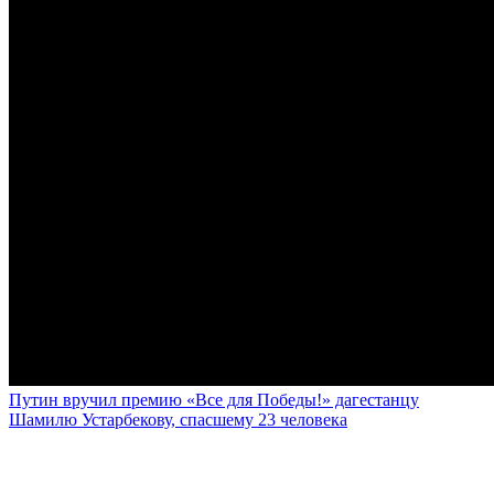
Путин вручил премию «Все для Победы!» дагестанцу
Шамилю Устарбекову, спасшему 23 человека