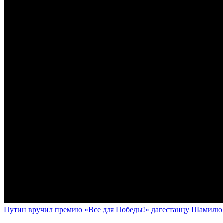
Путин вручил премию «Все для Победы!» дагестанцу Шамилю У