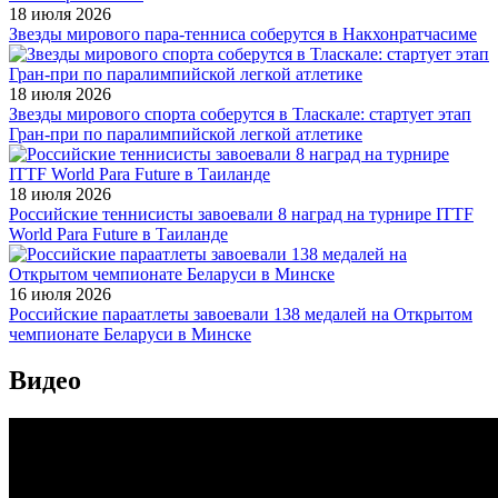
18 июля 2026
Звезды мирового пара-тенниса соберутся в Накхонратчасиме
18 июля 2026
Звезды мирового спорта соберутся в Тласкале: стартует этап
Гран-при по паралимпийской легкой атлетике
18 июля 2026
Российские теннисисты завоевали 8 наград на турнире ITTF
World Para Future в Таиланде
16 июля 2026
Российские параатлеты завоевали 138 медалей на Открытом
чемпионате Беларуси в Минске
Видео