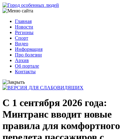
Перейти
к
основному
Главная
содержанию
Новости
Основная
Регионы
навигация
Спорт
Видео
Информация
Про болезни
Архив
Об портале
Контакты
С 1 сентября 2026 года:
Минтранс вводит новые
правила для комфортного
перелета пассажиров с