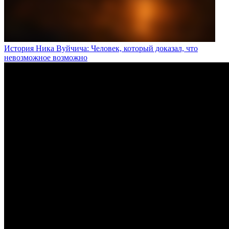
История Ника Вуйчича: Человек, который доказал, что
невозможное возможно