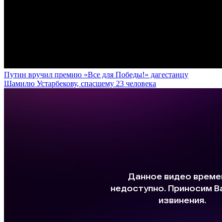
Путин вручил премию «Все для Победы!» дагестанцу
Шамилю Устарбекову, спасшему 23 человека