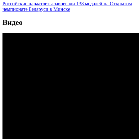
Российские параатлеты завоевали 138 медалей на Открытом
чемпионате Беларуси в Минске
Видео