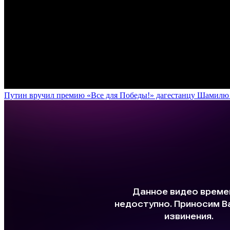
Путин вручил премию «Все для Победы!» дагестанцу Шамилю У