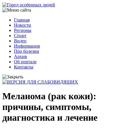
Перейти
к
основному
Главная
содержанию
Новости
Основная
Регионы
навигация
Спорт
Видео
Информация
Про болезни
Архив
Об портале
Контакты
Меланома (рак кожи):
причины, симптомы,
диагностика и лечение