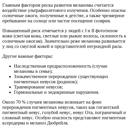
Главным фактором риска развития меланомы считается
воздействие ультрафиолетового излучения. Особенно опасны
солнечные ожоги, полученные в детстве, а также чрезмерное
пребывание на солнце или частое посещение солярия.
Повышенный риск отмечается у людей с I и II фототипом
кожи (светлая кожа, светлые или рыжие волосы, склонность к
солнечным ожогам). Значительно реже меланома развивается
у лиц со смуглой кожей и представителей негроидной расы.
Другие важные факторы:
Наследственная предрасположенность (случаи
меланомы в семье);
Злокачественное перерождение существующих
пигментных невусов (родинок);
Травмирование невусов;
Гормональные и эндокринные нарушения.
Около 70 % случаев меланомы возникает на фоне
перерождения пигментных невусов, таких как гигантский
пигментный невус, голубой невус, невус Ота, пограничный и
сложный невус. Особую опасность представляют пигментная
ксеродерма и меланоз Дюбрейля.