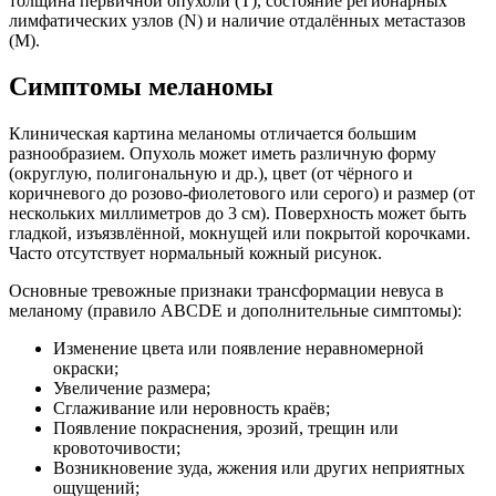
толщина первичной опухоли (T), состояние регионарных
лимфатических узлов (N) и наличие отдалённых метастазов
(M).
Симптомы меланомы
Клиническая картина меланомы отличается большим
разнообразием. Опухоль может иметь различную форму
(округлую, полигональную и др.), цвет (от чёрного и
коричневого до розово-фиолетового или серого) и размер (от
нескольких миллиметров до 3 см). Поверхность может быть
гладкой, изъязвлённой, мокнущей или покрытой корочками.
Часто отсутствует нормальный кожный рисунок.
Основные тревожные признаки трансформации невуса в
меланому (правило ABCDE и дополнительные симптомы):
Изменение цвета или появление неравномерной
окраски;
Увеличение размера;
Сглаживание или неровность краёв;
Появление покраснения, эрозий, трещин или
кровоточивости;
Возникновение зуда, жжения или других неприятных
ощущений;