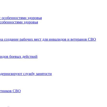
особенностями здоровья
а создание рабочих мест для инвалидов и ветеранов СВО
лидов боевых действий
модернизируют службу занятости
астников СВО