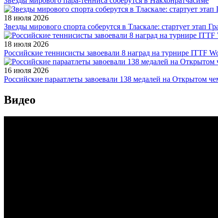
Звезды мирового пара-тенниса соберутся в Накхонратчасиме
18 июля 2026
Звезды мирового спорта соберутся в Тласкале: стартует этап Г
18 июля 2026
Российские теннисисты завоевали 8 наград на турнире ITTF Wor
16 июля 2026
Российские параатлеты завоевали 138 медалей на Открытом ч
Видео