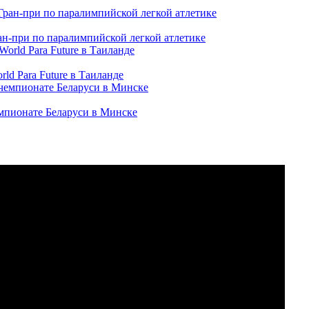
ран-при по паралимпийской легкой атлетике
ld Para Future в Таиланде
емпионате Беларуси в Минске