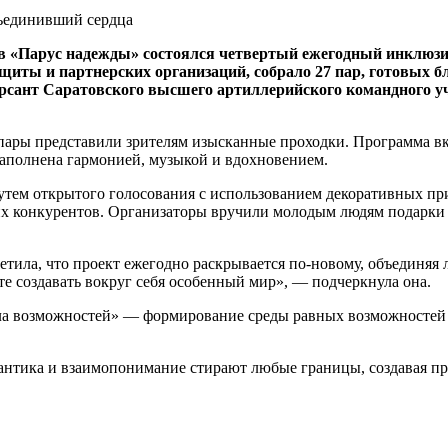
ов «Парус надежды» состоялся четвертый ежегодный инклюз
щиты и партнерских организаций, собрало 27 пар, готовых бл
урсант Саратовского высшего артиллерийского командного 
ары представили зрителям изысканные проходки. Программа вкл
 наполнена гармонией, музыкой и вдохновением.
 путем открытого голосования с использованием декоративных 
их конкурентов. Организаторы вручили молодым людям подарки 
тила, что проект ежегодно раскрывается по-новому, объединяя 
 создавать вокруг себя особенный мир», — подчеркнула она.
Бала возможностей» — формирование среды равных возможностей 
мантика и взаимопонимание стирают любые границы, создавая пр