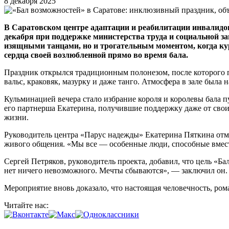
8 декабря 2025
В Саратовском центре адаптации и реабилитации инвалид
декабря при поддержке министерства труда и социальной за
изящными танцами, но и трогательным моментом, когда к
сердца своей возлюбленной прямо во время бала.
Праздник открылся традиционным полонезом, после которого п
вальс, краковяк, мазурку и даже танго. Атмосфера в зале была
Кульминацией вечера стало избрание короля и королевы бала
его партнерша Екатерина, получившие поддержку даже от сво
жизни.
Руководитель центра «Парус надежды» Екатерина Пяткина отме
живого общения. «Мы все — особенные люди, способные вместе
Сергей Петряков, руководитель проекта, добавил, что цель «
нет ничего невозможного. Мечты сбываются», — заключил он.
Мероприятие вновь доказало, что настоящая человечность, ро
Читайте нас: