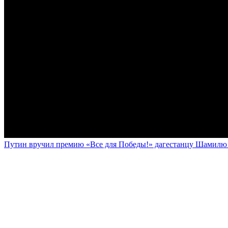
Путин вручил премию «Все для Победы!» дагестанцу Шамилю У