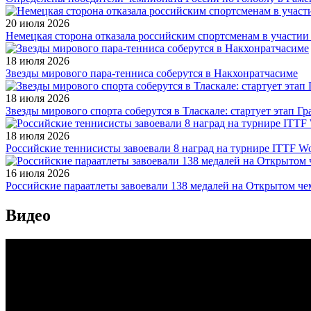
20 июля 2026
Немецкая сторона отказала российским спортсменам в участи
18 июля 2026
Звезды мирового пара-тенниса соберутся в Накхонратчасиме
18 июля 2026
Звезды мирового спорта соберутся в Тласкале: стартует этап Г
18 июля 2026
Российские теннисисты завоевали 8 наград на турнире ITTF Wor
16 июля 2026
Российские параатлеты завоевали 138 медалей на Открытом ч
Видео