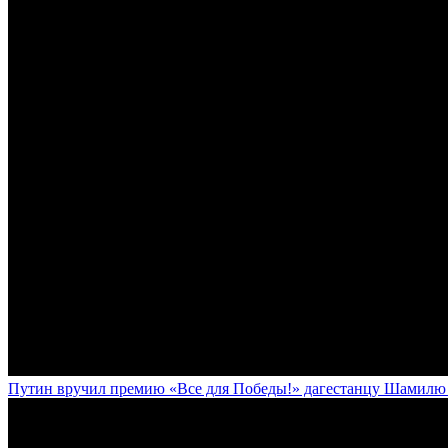
Путин вручил премию «Все для Победы!» дагестанцу Шамилю У