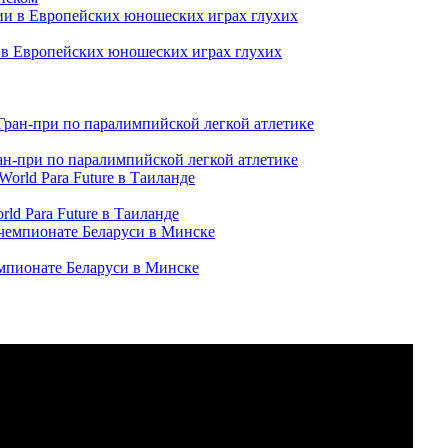
и в Европейских юношеских играх глухих
ран-при по паралимпийской легкой атлетике
ld Para Future в Таиланде
емпионате Беларуси в Минске