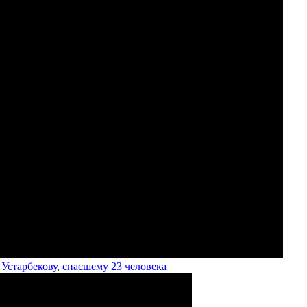
старбекову, спасшему 23 человека