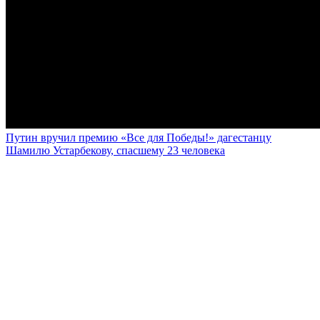
Путин вручил премию «Все для Победы!» дагестанцу
Шамилю Устарбекову, спасшему 23 человека