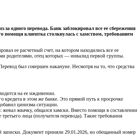
-за одного перевода. Банк заблокировал все ее сбережения
то помощи клиентка столкнулась с хамством, требованием
ровал ее расчетный счет, на котором находились все ее
ыми родителями, отец которых — инвалид первой группы.
Перевод был совершен накануне. Несмотря на то, что средства
ходится на ее иждивении.
о кредита в этом же банке. Это прямой путь к просрочке
 добавил цинизма ситуации.
о: жевал жвачку, общался хамски. Вместо помощи в составлении
третьего лица (получателя перевода). Такие требования
ой записки. Документ приняли 29.01.2026, но обещанный номер