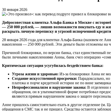
30 января 2026
Добросовестная клиентка Альфа-Банка в Москве с историей 
— 250 000 рублей, — лишив возможности покупать еду и жи
раскрыть личную переписку и угрозой испорченной кредитн
28 января 2026 года для клиентки Альфа-Банка (назовем ее Анн
накопления — 250 000 рублей. Эти деньги были отложены на ч
Причиной блокировки, по версии банка, стал единственный пер
были личными накоплениями Анны, банк счел операцию «сом
Критическая ситуация усугубилась бездействием банка:
Угроза жизни и здоровью:
Из-за блокировки Анна не мо
Создание искусственной просрочки:
Парадоксально, но 
платежа и порче кредитной истории не по вине заемщика.
Непрофессионализм и нарушение закона:
В отделении н
обращения, он в ультимативной форме потребовал предос
являются прямым нарушением закона о защите персональ
Анне пришлось самостоятельно ехать в другое отделение (м. 
обращения в СМС так и не пришел. Средства остаются заблок