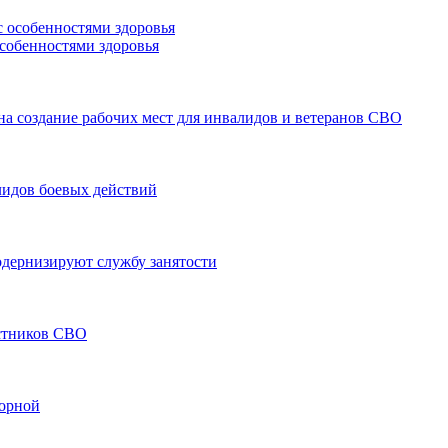
особенностями здоровья
а создание рабочих мест для инвалидов и ветеранов СВО
лидов боевых действий
модернизируют службу занятости
астников СВО
борной