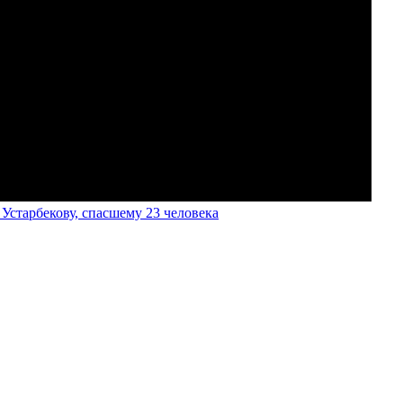
старбекову, спасшему 23 человека