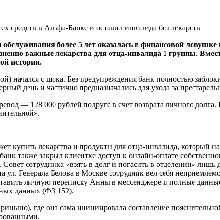
обслуживания более 5 лет оказалась в финансовой ловушке из
зненно важные лекарства для отца-инвалида 1 группы. Вмес
ой истории.
ой) начался с шока. Без предупреждения банк полностью заблоки
ерный день и частично предназначались для ухода за престарел
евод — 128 000 рублей подруге в счет возврата личного долга. 
нительной».
жет купить лекарства и продукты для отца-инвалида, который на
банк также закрыл клиентке доступ к онлайн-оплате собственног
 Совет сотрудника «взять в долг и погасить в отделении» лишь
а ул. Генерала Белова в Москве сотрудник вел себя неприемлем
тавить личную переписку Анны в мессенджере и полные данные 
ных данных (ФЗ-152).
Царицыно), где она сама инициировала составление пояснительн
ированными.