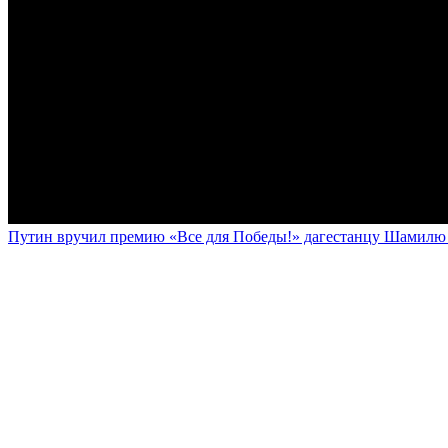
Путин вручил премию «Все для Победы!» дагестанцу Шамилю У