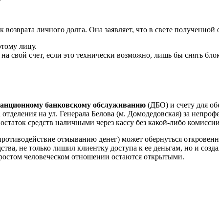
к возврата личного долга. Она заявляет, что в свете полученной
этому лицу.
 на свой счет, если это технически возможно, лишь бы снять бло
истанционному банковскому обслуживанию
(ДБО) и счету для об
отделения на ул. Генерала Белова (м. Домодедовская) за непро
статок средств наличными через кассу без какой-либо комиссии
противодействие отмыванию денег) может обернуться откровенн
ства, не только лишил клиентку доступа к ее деньгам, но и соз
простом человеческом отношении остаются открытыми.