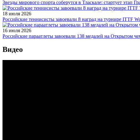
Звезды мирового спорта соберутся в Тласкале: стартует этап Г
18 июля 2026
Российские теннисисты завоевали 8 наград на турнире ITTF Wor
16 июля 2026
Российские параатлеты завоевали 138 медалей на Открытом ч
Видео