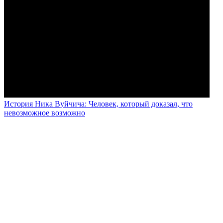
История Ника Вуйчича: Человек, который доказал, что
невозможное возможно