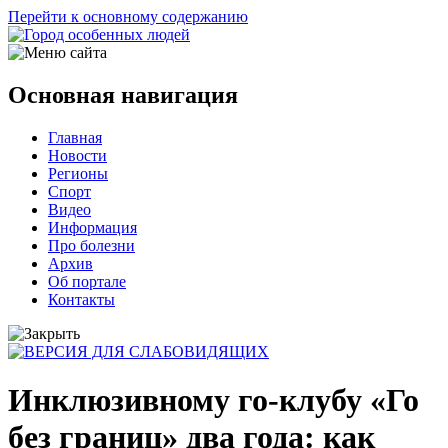
Перейти к основному содержанию
Основная навигация
Главная
Новости
Регионы
Спорт
Видео
Информация
Про болезни
Архив
Об портале
Контакты
Инклюзивному го-клубу «Го
без границ» два года: как