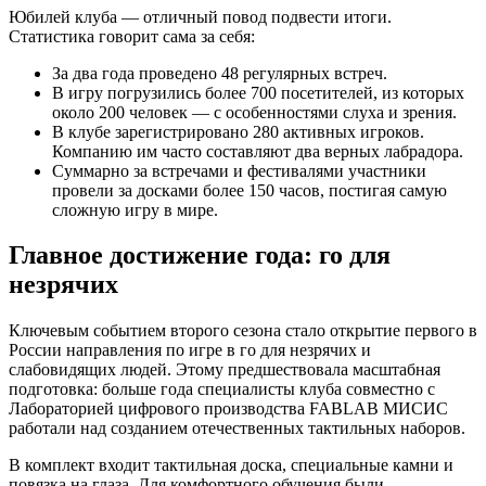
Юбилей клуба — отличный повод подвести итоги.
Статистика говорит сама за себя:
За два года проведено 48 регулярных встреч.
В игру погрузились более 700 посетителей, из которых
около 200 человек — с особенностями слуха и зрения.
В клубе зарегистрировано 280 активных игроков.
Компанию им часто составляют два верных лабрадора.
Суммарно за встречами и фестивалями участники
провели за досками более 150 часов, постигая самую
сложную игру в мире.
Главное достижение года: го для
незрячих
Ключевым событием второго сезона стало открытие первого в
России направления по игре в го для незрячих и
слабовидящих людей. Этому предшествовала масштабная
подготовка: больше года специалисты клуба совместно с
Лабораторией цифрового производства FABLAB МИСИС
работали над созданием отечественных тактильных наборов.
В комплект входит тактильная доска, специальные камни и
повязка на глаза. Для комфортного обучения были