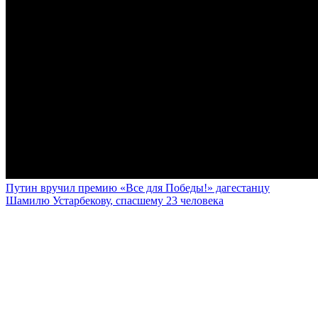
Путин вручил премию «Все для Победы!» дагестанцу
Шамилю Устарбекову, спасшему 23 человека