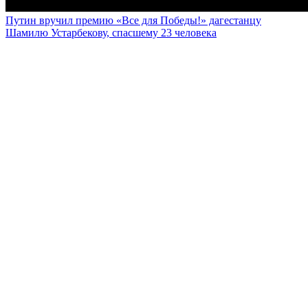
Путин вручил премию «Все для Победы!» дагестанцу
Шамилю Устарбекову, спасшему 23 человека