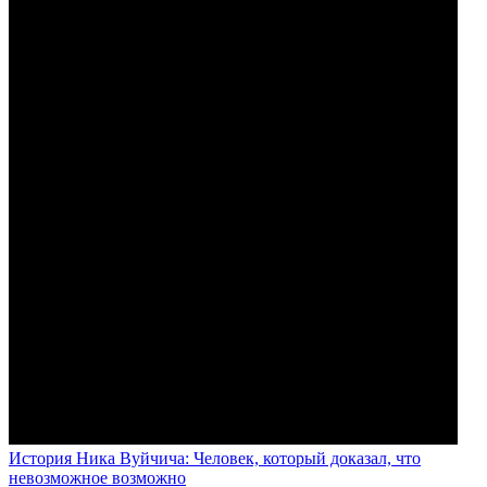
История Ника Вуйчича: Человек, который доказал, что
невозможное возможно