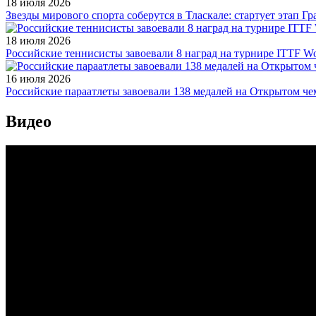
18 июля 2026
Звезды мирового спорта соберутся в Тласкале: стартует этап Г
18 июля 2026
Российские теннисисты завоевали 8 наград на турнире ITTF Wor
16 июля 2026
Российские параатлеты завоевали 138 медалей на Открытом ч
Видео