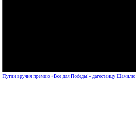
Путин вручил премию «Все для Победы!» дагестанцу Шамилю У