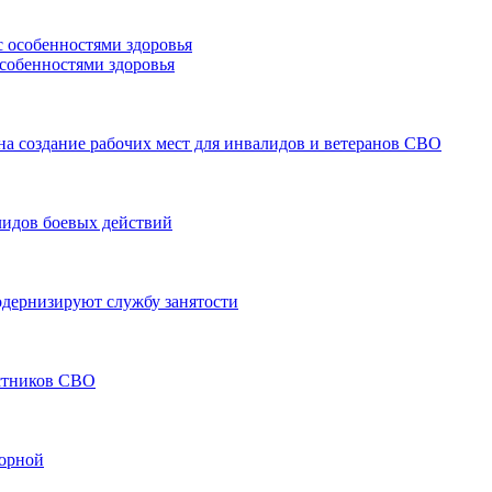
особенностями здоровья
а создание рабочих мест для инвалидов и ветеранов СВО
лидов боевых действий
модернизируют службу занятости
астников СВО
борной