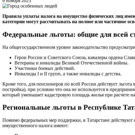
6 ноября 2025
Правила уплаты налога на имущество физических лиц имею
категории могут рассчитывать на полное или частичное осв
Федеральные льготы: общие для всей 
На общегосударственном уровне законодательство предусматри
Герои России и Советского Союза, кавалеры ордена Слав
Ветераны и инвалиды Великой Отечественной войны.
Участники боевых действий.
Инвалиды I и II групп, а также инвалиды с детства.
Кроме того, для пенсионеров по всей России действует льгота 
постройка), при условии что она не используется в предприни
который уменьшает кадастровую площадь жилья при расчете на
Региональные льготы в Республике Тат
Помимо федеральных мер поддержки, в Татарстане действуют с
имущественного налога имеют: