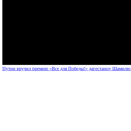
Путин вручил премию «Все для Победы!» дагестанцу Шамилю У