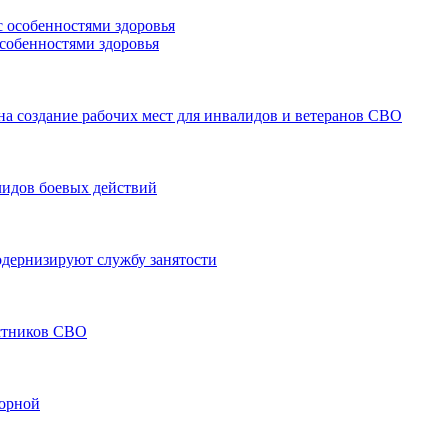
особенностями здоровья
а создание рабочих мест для инвалидов и ветеранов СВО
лидов боевых действий
модернизируют службу занятости
астников СВО
борной