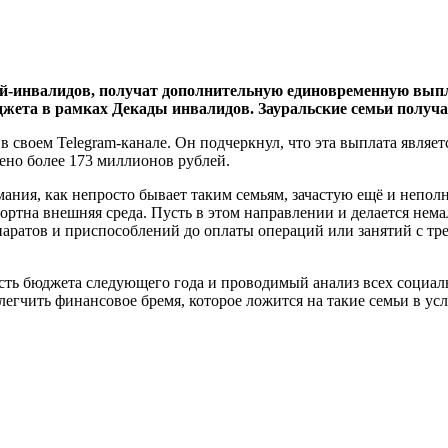
й-инвалидов, получат дополнительную единовременную выпла
ета в рамках Декады инвалидов. Зауральские семьи получат д
воем Telegram-канале. Он подчеркнул, что эта выплата является
ено более 173 миллионов рублей.
ания, как непросто бывает таким семьям, зачастую ещё и неполн
ортна внешняя среда. Пусть в этом направлении и делается нема
аратов и приспособлений до оплаты операций или занятий с тр
сть бюджета следующего года и проводимый анализ всех социал
егчить финансовое бремя, которое ложится на такие семьи в усл