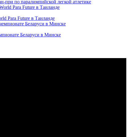
ран-при по паралимпийской легкой атлетике
ld Para Future в Таиланде
емпионате Беларуси в Минске