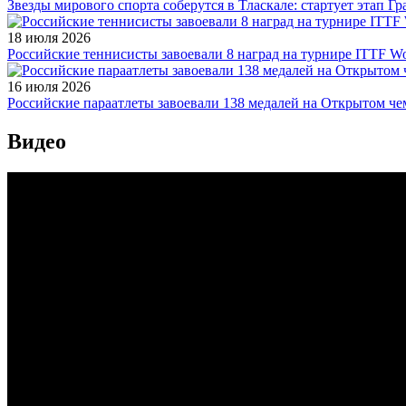
Звезды мирового спорта соберутся в Тласкале: стартует этап Г
18 июля 2026
Российские теннисисты завоевали 8 наград на турнире ITTF Wor
16 июля 2026
Российские параатлеты завоевали 138 медалей на Открытом ч
Видео