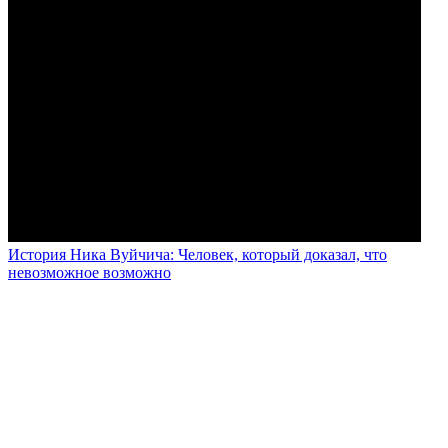
История Ника Вуйчича: Человек, который доказал, что
невозможное возможно