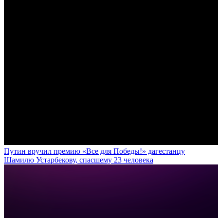
Путин вручил премию «Все для Победы!» дагестанцу
Шамилю Устарбекову, спасшему 23 человека