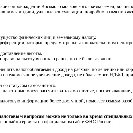
ое сопровождение Восьмого московского съезда семей, воспит
ившимся индивидуальные консультации, подробно разъяснив ак
мущество физических лиц и земельному налогу.
еференции, которые предусмотрены законодательством непосре
доставление льготы.
 право на льготу возникло ранее, но не было заявлено.
еньшить налогооблагаемый доход на расходы по лечению или обр
во на ежемесячное увеличение дохода, не облагаемого НДФЛ, пр
 со статусом самозанятого.
 на которые могут рассчитывать самозанятые, воспитывающие д
налоговую информацию более доступной, помогает семьям разобр
налоговым вопросам можно не только во время специальных 
ые онлайн-сервисы на официальном сайте ФНС России.