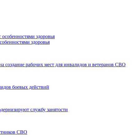
особенностями здоровья
а создание рабочих мест для инвалидов и ветеранов СВО
лидов боевых действий
модернизируют службу занятости
астников СВО