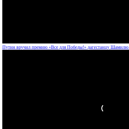
Путин вручил премию «Все для Победы!» дагестанцу Шамилю У