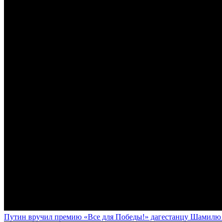
Путин вручил премию «Все для Победы!» дагестанцу Шамилю У