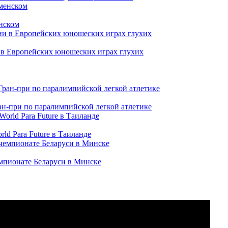
нском
и в Европейских юношеских играх глухих
ран-при по паралимпийской легкой атлетике
ld Para Future в Таиланде
емпионате Беларуси в Минске