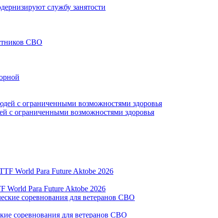
модернизируют службу занятости
астников СВО
борной
дей с ограниченными возможностями здоровья
World Para Future Aktobe 2026
ские соревнования для ветеранов СВО