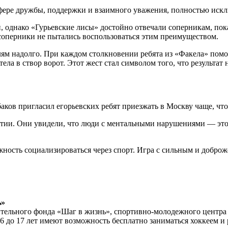
сфере дружбы, поддержки и взаимного уважения, полностью иск
 однако «Гурьевские лисы» достойно отвечали соперникам, показ
 соперники не пытались воспользоваться этим преимуществом.
ям надолго. При каждом столкновении ребята из «Факела» помог
ела в створ ворот. Этот жест стал символом того, что результат 
ков пригласил егорьевских ребят приезжать в Москву чаще, что
патии. Они увидели, что люди с ментальными нарушениями — эт
жность социализироваться через спорт. Игра с сильным и добр
ь»
ительного фонда «Шаг в жизнь», спортивно-молодежного центра
 6 до 17 лет имеют возможность бесплатно заниматься хоккеем и