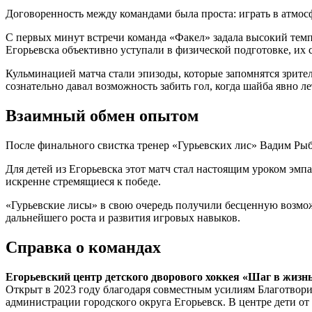
Договоренность между командами была проста: играть в атмо
С первых минут встречи команда «Факел» задала высокий темп,
Егорьевска объективно уступали в физической подготовке, их
Кульминацией матча стали эпизоды, которые запомнятся зрител
сознательно давал возможность забить гол, когда шайба явно лет
Взаимный обмен опытом
После финального свистка тренер «Гурьевских лис» Вадим Рыба
Для детей из Егорьевска этот матч стал настоящим уроком эм
искренне стремящиеся к победе.
«Гурьевские лисы» в свою очередь получили бесценную возмо
дальнейшего роста и развития игровых навыков.
Справка о командах
Егорьевский центр детского дворового хоккея «Шаг в жизн
Открыт в 2023 году благодаря совместным усилиям Благотвор
администрации городского округа Егорьевск. В центре дети от