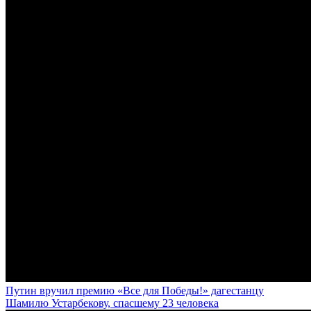
Путин вручил премию «Все для Победы!» дагестанцу
Шамилю Устарбекову, спасшему 23 человека