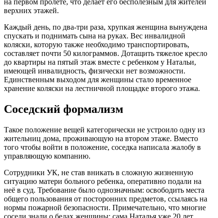
на первом пролете, что делает его бесполезным для жителей
верхних этажей.
Каждый день, по два-три раза, хрупкая женщина вынуждена
спускать и поднимать сына на руках. Вес инвалидной
коляски, которую также необходимо транспортировать,
составляет почти 50 килограммов. Дотащить тяжелое кресло
до квартиры на пятый этаж вместе с ребенком у Натальи,
имеющей инвалидность, физически нет возможности.
Единственным выходом для женщины стало временное
хранение коляски на лестничной площадке второго этажа.
Соседский формализм
Такое положение вещей категорически не устроило одну из
жительниц дома, проживающую на втором этаже. Вместо
того чтобы войти в положение, соседка написала жалобу в
управляющую компанию.
Сотрудники УК, не став вникать в сложную жизненную
ситуацию матери больного ребенка, оперативно подали на
неё в суд. Требование было однозначным: освободить места
общего пользования от посторонних предметов, ссылаясь на
нормы пожарной безопасности. Примечательно, что многие
соседи знали о бедах женщины: сама Наталья уже 20 лет