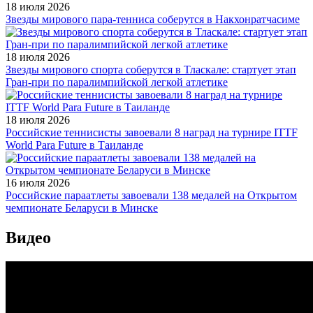
18 июля 2026
Звезды мирового пара-тенниса соберутся в Накхонратчасиме
18 июля 2026
Звезды мирового спорта соберутся в Тласкале: стартует этап
Гран-при по паралимпийской легкой атлетике
18 июля 2026
Российские теннисисты завоевали 8 наград на турнире ITTF
World Para Future в Таиланде
16 июля 2026
Российские параатлеты завоевали 138 медалей на Открытом
чемпионате Беларуси в Минске
Видео