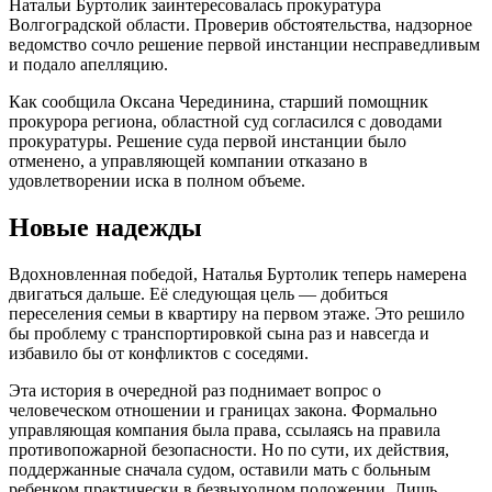
Натальи Буртолик заинтересовалась прокуратура
Волгоградской области. Проверив обстоятельства, надзорное
ведомство сочло решение первой инстанции несправедливым
и подало апелляцию.
Как сообщила Оксана Черединина, старший помощник
прокурора региона, областной суд согласился с доводами
прокуратуры. Решение суда первой инстанции было
отменено, а управляющей компании отказано в
удовлетворении иска в полном объеме.
Новые надежды
Вдохновленная победой, Наталья Буртолик теперь намерена
двигаться дальше. Её следующая цель — добиться
переселения семьи в квартиру на первом этаже. Это решило
бы проблему с транспортировкой сына раз и навсегда и
избавило бы от конфликтов с соседями.
Эта история в очередной раз поднимает вопрос о
человеческом отношении и границах закона. Формально
управляющая компания была права, ссылаясь на правила
противопожарной безопасности. Но по сути, их действия,
поддержанные сначала судом, оставили мать с больным
ребенком практически в безвыходном положении. Лишь