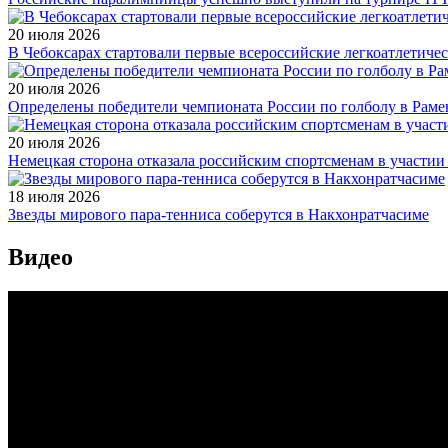
20 июля 2026
В Чебоксарах стартовали первые всероссийские легкоатлетиче
20 июля 2026
Определены победители чемпионата России по голболу в Раме
20 июля 2026
Немецкая сторона отказала российским спортсменам в участи
18 июля 2026
Звезды мирового пара-тенниса соберутся в Накхонратчасиме
Видео