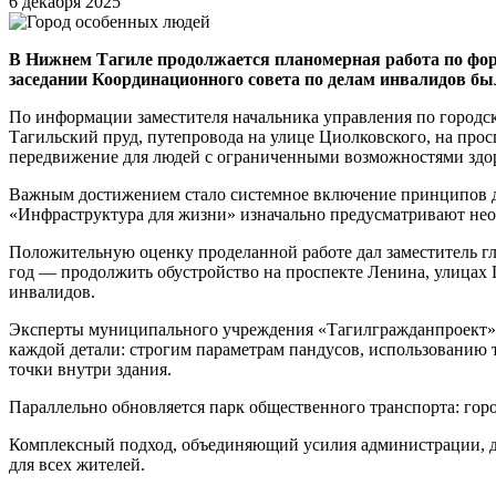
6 декабря 2025
В Нижнем Тагиле продолжается планомерная работа по фо
заседании Координационного совета по делам инвалидов бы
По информации заместителя начальника управления по городск
Тагильский пруд, путепровода на улице Циолковского, на про
передвижение для людей с ограниченными возможностями здор
Важным достижением стало системное включение принципов до
«Инфраструктура для жизни» изначально предусматривают нео
Положительную оценку проделанной работе дал заместитель 
год — продолжить обустройство на проспекте Ленина, улицах 
инвалидов.
Эксперты муниципального учреждения «Тагилгражданпроект» о
каждой детали: строгим параметрам пандусов, использованию 
точки внутри здания.
Параллельно обновляется парк общественного транспорта: го
Комплексный подход, объединяющий усилия администрации, д
для всех жителей.