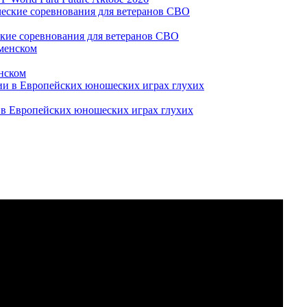
ские соревнования для ветеранов СВО
нском
и в Европейских юношеских играх глухих