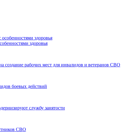
особенностями здоровья
а создание рабочих мест для инвалидов и ветеранов СВО
лидов боевых действий
модернизируют службу занятости
астников СВО