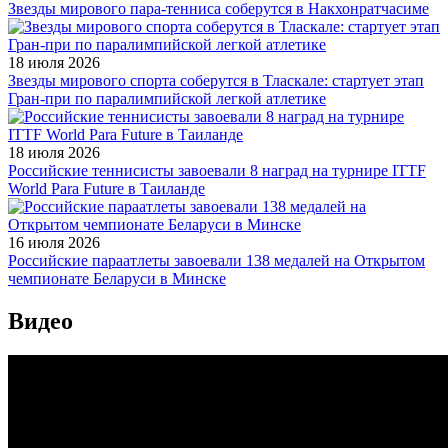
Звезды мирового пара-тенниса соберутся в Накхонратчасиме
18 июля 2026
Звезды мирового спорта соберутся в Тласкале: стартует этап
Гран-при по паралимпийской легкой атлетике
18 июля 2026
Российские теннисисты завоевали 8 наград на турнире ITTF
World Para Future в Таиланде
16 июля 2026
Российские параатлеты завоевали 138 медалей на Открытом
чемпионате Беларуси в Минске
Видео