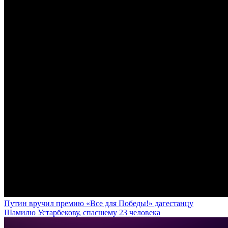
Путин вручил премию «Все для Победы!» дагестанцу
Шамилю Устарбекову, спасшему 23 человека