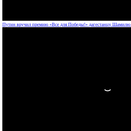
Путин вручил премию «Все для Победы!» дагестанцу Шамилю У