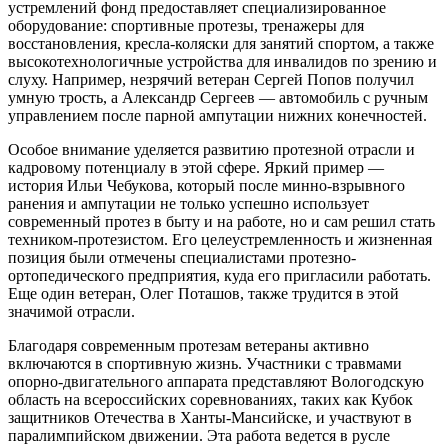
устремлений фонд предоставляет специализированное
оборудование: спортивные протезы, тренажеры для
восстановления, кресла-коляски для занятий спортом, а также
высокотехнологичные устройства для инвалидов по зрению и
слуху. Например, незрячий ветеран Сергей Попов получил
умную трость, а Александр Сергеев — автомобиль с ручным
управлением после парной ампутации нижних конечностей.
Особое внимание уделяется развитию протезной отрасли и
кадровому потенциалу в этой сфере. Яркий пример —
история Ильи Чебукова, который после минно-взрывного
ранения и ампутации не только успешно использует
современный протез в быту и на работе, но и сам решил стать
техником-протезистом. Его целеустремленность и жизненная
позиция были отмечены специалистами протезно-
ортопедического предприятия, куда его пригласили работать.
Еще один ветеран, Олег Поташов, также трудится в этой
значимой отрасли.
Благодаря современным протезам ветераны активно
включаются в спортивную жизнь. Участники с травмами
опорно-двигательного аппарата представляют Вологодскую
область на всероссийских соревнованиях, таких как Кубок
защитников Отечества в Ханты-Мансийске, и участвуют в
паралимпийском движении. Эта работа ведется в русле