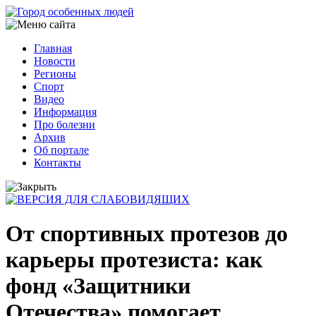
Перейти
к
основному
Главная
содержанию
Новости
Основная
Регионы
навигация
Спорт
Видео
Информация
Про болезни
Архив
Об портале
Контакты
От спортивных протезов до
карьеры протезиста: как
фонд «Защитники
Отечества» помогает