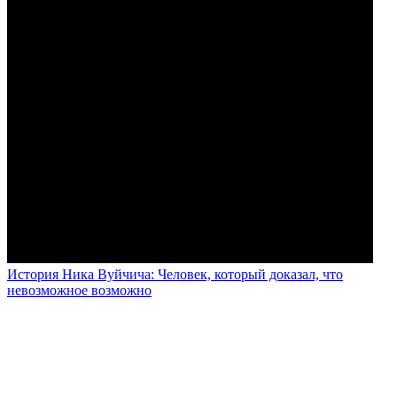
История Ника Вуйчича: Человек, который доказал, что
невозможное возможно