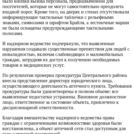
было кнопки вызова персонала, предназначенной для
посетителей, которые не могут самостоятельно преодолеть
входной порог. Кроме того, на дверях и стенах отсутствовали
информирующие тактильные таблички с рельефными
знаками, символами и шрифтом Брайля, а лестничные марши
не были оснащены предупреждающими тактильными
полосами.
В надзорном ведомстве подчеркнули, что выявленные
нарушения создавали существенные препятствия для людей с
инвалидностью, включая слабовидящих и маломобильных
граждан, затрудняя их доступ к получению необходимых
товаров и медицинских услуг.
По результатам проверки прокуратура Центрального района
внесла представление директору юридического лица,
осуществляющего деятельность аптечного пункта. Требования
прокуратуры были удовлетворены в полном объеме: все
выявленные недостатки устранены. Виновное должностное
лицо, ответственное за состояние объекта, привлечено к
дисциплинарной ответственности.
Благодаря вмешательству надзорного ведомства права
граждан с ограниченными возможностями здоровья были
восстановлены, а объект аптечной сети стал доступным для
всех категорий посетителей.