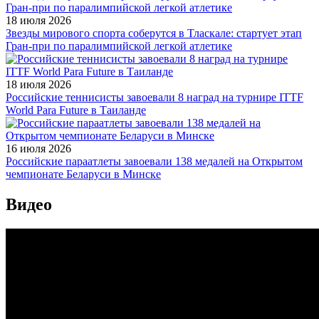
18 июля 2026
Звезды мирового спорта соберутся в Тласкале: стартует этап
Гран-при по паралимпийской легкой атлетике
18 июля 2026
Российские теннисисты завоевали 8 наград на турнире ITTF
World Para Future в Таиланде
16 июля 2026
Российские параатлеты завоевали 138 медалей на Открытом
чемпионате Беларуси в Минске
Видео