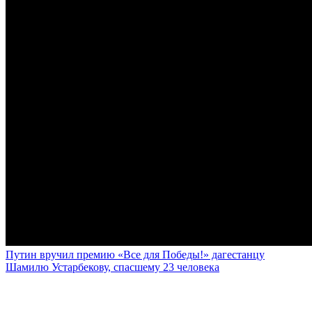
Путин вручил премию «Все для Победы!» дагестанцу
Шамилю Устарбекову, спасшему 23 человека