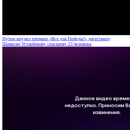
Путин вручил премию «Все для Победы!» дагестанцу
Шамилю Устарбекову, спасшему 23 человека