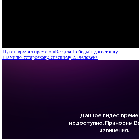
Путин вручил премию «Все для Победы!» дагестанцу
Шамилю Устарбекову, спасшему 23 человека