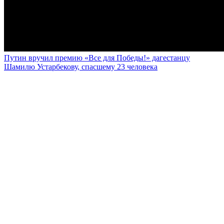
Путин вручил премию «Все для Победы!» дагестанцу
Шамилю Устарбекову, спасшему 23 человека