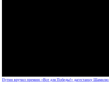
Путин вручил премию «Все для Победы!» дагестанцу Шамилю У