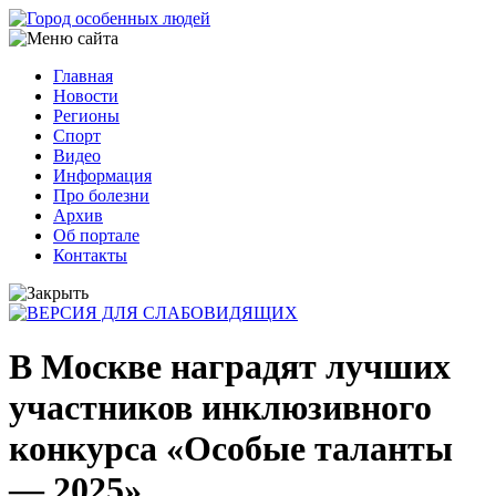
Перейти
к
основному
Главная
содержанию
Новости
Основная
Регионы
навигация
Спорт
Видео
Информация
Про болезни
Архив
Об портале
Контакты
В Москве наградят лучших
участников инклюзивного
конкурса «Особые таланты
— 2025»