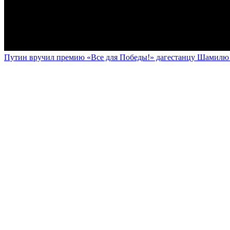
Путин вручил премию «Все для Победы!» дагестанцу Шамилю У