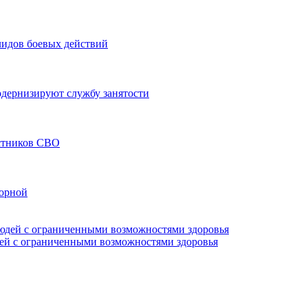
лидов боевых действий
модернизируют службу занятости
астников СВО
борной
дей с ограниченными возможностями здоровья