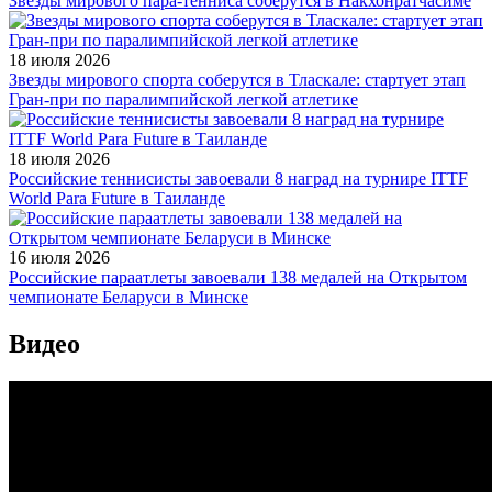
Звезды мирового пара-тенниса соберутся в Накхонратчасиме
18 июля 2026
Звезды мирового спорта соберутся в Тласкале: стартует этап
Гран-при по паралимпийской легкой атлетике
18 июля 2026
Российские теннисисты завоевали 8 наград на турнире ITTF
World Para Future в Таиланде
16 июля 2026
Российские параатлеты завоевали 138 медалей на Открытом
чемпионате Беларуси в Минске
Видео