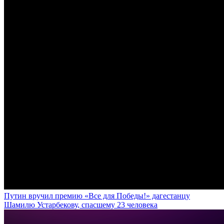
Путин вручил премию «Все для Победы!» дагестанцу
Шамилю Устарбекову, спасшему 23 человека