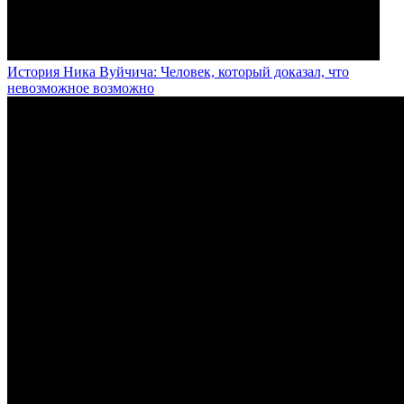
История Ника Вуйчича: Человек, который доказал, что
невозможное возможно