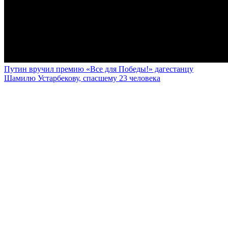
Путин вручил премию «Все для Победы!» дагестанцу
Шамилю Устарбекову, спасшему 23 человека