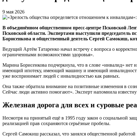
9 мая 2026
В объединённом общественном пресс-центре Псковской Лен
Псковской области. Экспертами выступили председатель пс
Борисенкова и общественный деятель Сергей Самокиш, кот
Ведущий Артём Татаренко начал встречу с вопроса о корректн
ограниченными возможностями здоровья».
Марина Борисенкова подчеркнула, что в слове «инвалид» нет н
имеющий ипотеку, имеющий машину и имеющий инвалидность. Эт
уже воспринимает людей с инвалидностью как равных.
Она также обратила внимание на позитивные изменения в созн
Сейчас люди активно помогают». Эксперт напомнила известную
Железная дорога для всех и суровые ре
Несмотря на принятый ещё в 1995 году закон о социальной за
реализацией прав сохраняются серьёзные пробелы.
Сергей Самокиш рассказал, что занялся общественной работой 