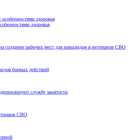
особенностями здоровья
а создание рабочих мест для инвалидов и ветеранов СВО
лидов боевых действий
модернизируют службу занятости
астников СВО
борной