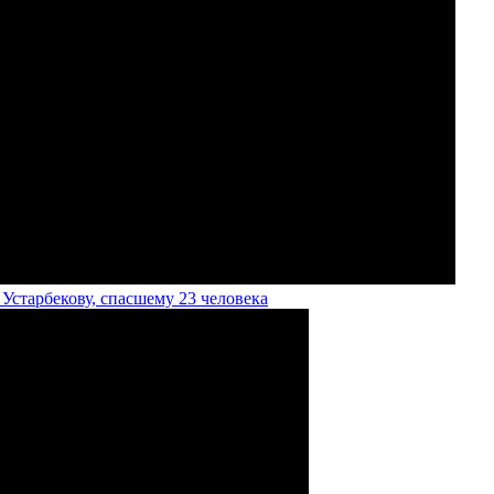
старбекову, спасшему 23 человека