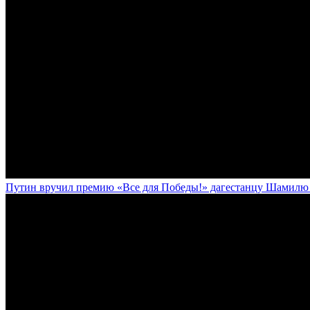
Путин вручил премию «Все для Победы!» дагестанцу Шамилю У