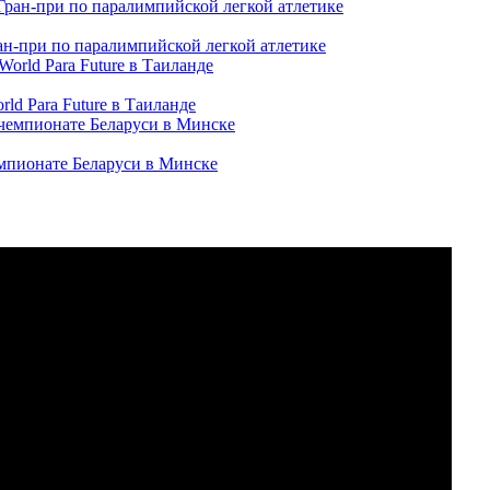
ран-при по паралимпийской легкой атлетике
ld Para Future в Таиланде
емпионате Беларуси в Минске