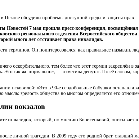
ты Новостей 7 мая прошла пресс-конференция, посвящённая 
ковского регионального отделения Всероссийского общества
орый много лет отстаивает права инвалидов.
ости терминов. Он поинтересовался, как правильнее называть 
ичего оскорбительного, тем более что этот термин закреплён в 
о так же нормально», — отметила депутат. По её словам, корр
ании псковичей: «Это в 90-е сердобольные бабушки останавлива
 мысль: зрелость общества во многом определяется его отноше
алии вокзалов
щите инвалидов, который, по мнению Борисенковой, описывает п
после личной трагедии. В 2009 году его родной брат, ставший 