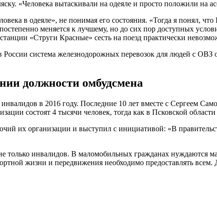
яску. «Человека вытаскивали на одеяле и просто положили на 
овека в одеяле», не понимая его состояния. «Тогда я понял, чт
постепенно меняется к лучшему, но до сих пор доступных услов
станции «Струги Красные» сесть на поезд практически невозмо
 в России система железнодорожных перевозок для людей с ОВЗ 
ении должности омбудсмена
 инвалидов в 2016 году. Последние 10 лет вместе с Сергеем Са
изации состоят 4 тысячи человек, тогда как в Псковской област
чий их организации и выступил с инициативой: «В правительс
 не только инвалидов. В маломобильных гражданах нуждаются ма
ртной жизни и передвижения необходимо предоставлять всем. До