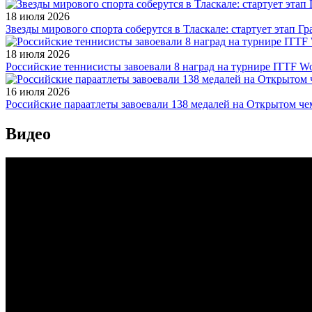
18 июля 2026
Звезды мирового спорта соберутся в Тласкале: стартует этап Г
18 июля 2026
Российские теннисисты завоевали 8 наград на турнире ITTF Wor
16 июля 2026
Российские параатлеты завоевали 138 медалей на Открытом ч
Видео