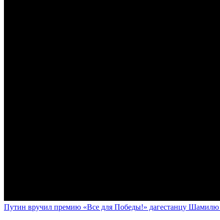
Путин вручил премию «Все для Победы!» дагестанцу Шамилю У