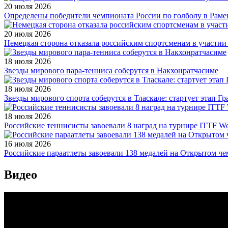
20 июля 2026
Определены победители чемпионата России по голболу в Раме
20 июля 2026
Немецкая сторона отказала российским спортсменам в участи
18 июля 2026
Звезды мирового пара-тенниса соберутся в Накхонратчасиме
18 июля 2026
Звезды мирового спорта соберутся в Тласкале: стартует этап Г
18 июля 2026
Российские теннисисты завоевали 8 наград на турнире ITTF Wor
16 июля 2026
Российские параатлеты завоевали 138 медалей на Открытом ч
Видео