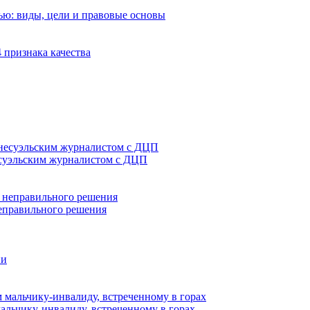
ью: виды, цели и правовые основы
 признака качества
есуэльским журналистом с ДЦП
неправильного решения
ии
льчику-инвалиду, встреченному в горах