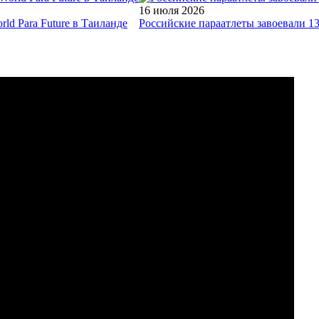
16 июля 2026
ld Para Future в Таиланде
Российские параатлеты завоевали 1