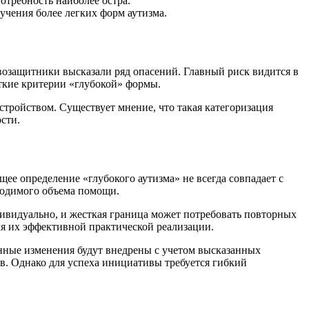
отребность наиболее остра.
зучения более легких форм аутизма.
возащитники высказали ряд опасений. Главный риск видится в
ткие критерии «глубокой» формы.
стройством. Существует мнение, что такая категоризация
сти.
ее определение «глубокого аутизма» не всегда совпадает с
ходимого объема помощи.
дивидуально, и жесткая граница может потребовать повторных
ля их эффективной практической реализации.
нные изменения будут внедрены с учетом высказанных
в. Однако для успеха инициативы требуется гибкий