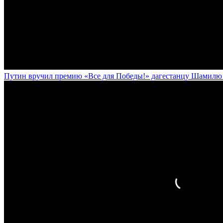
Путин вручил премию «Все для Победы!» дагестанцу Шамилю У