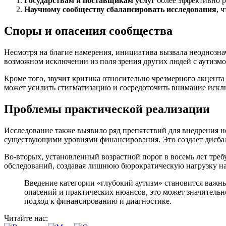
Государствам и поставщикам услуг
более эффективно ра
Научному сообществу сбалансировать исследования
, 
Споры и опасения сообщества
Несмотря на благие намерения, инициатива вызвала неоднозна
возможном исключении из поля зрения других людей с аутизмо
Кроме того, звучит критика относительно чрезмерного акцента
может усилить стигматизацию и сосредоточить внимание исклю
Проблемы практической реализации
Исследование также выявило ряд препятствий для внедрения но
существующими уровнями финансирования. Это создает дисбал
Во-вторых, установленный возрастной порог в восемь лет треб
обследований, создавая лишнюю бюрократическую нагрузку на 
Введение категории «глубокий аутизм» становится важн
опасений и практических нюансов, это может значительн
подход к финансированию и диагностике.
Читайте нас: