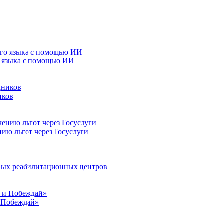
о языка с помощью ИИ
иков
нию льгот через Госуслуги
овых реабилитационных центров
и Побеждай»