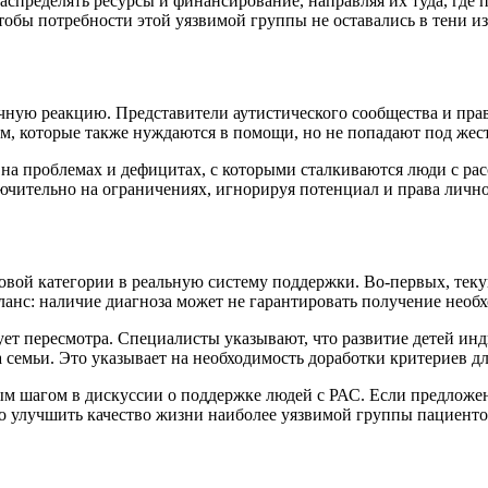
спределять ресурсы и финансирование, направляя их туда, где п
чтобы потребности этой уязвимой группы не оставались в тени и
чную реакцию. Представители аутистического сообщества и пра
м, которые также нуждаются в помощи, но не попадают под жес
 на проблемах и дефицитах, с которыми сталкиваются люди с рас
чительно на ограничениях, игнорируя потенциал и права лично
вой категории в реальную систему поддержки. Во-первых, текущ
анс: наличие диагноза может не гарантировать получение необ
ует пересмотра. Специалисты указывают, что развитие детей ин
семьи. Это указывает на необходимость доработки критериев д
ым шагом в дискуссии о поддержке людей с РАС. Если предложе
о улучшить качество жизни наиболее уязвимой группы пациенто