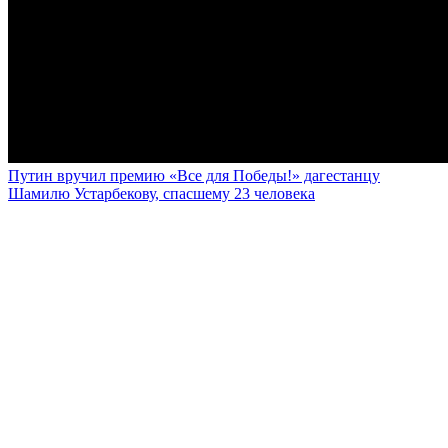
Путин вручил премию «Все для Победы!» дагестанцу
Шамилю Устарбекову, спасшему 23 человека