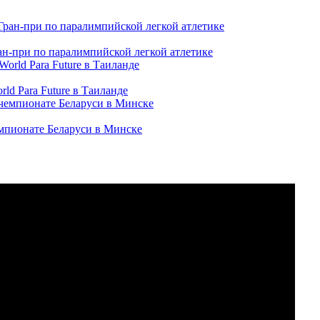
ран-при по паралимпийской легкой атлетике
ld Para Future в Таиланде
емпионате Беларуси в Минске