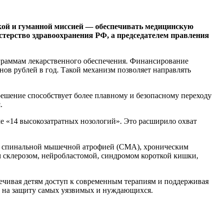
кой и гуманной миссией — обеспечивать медицинскую
терство здравоохранения РФ, а председателем правления
граммам лекарственного обеспечения. Финансирование
ов рублей в год. Такой механизм позволяет направлять
решение способствует более плавному и безопасному переходу
.
ме «14 высокозатратных нозологий». Это расширило охват
м, спинальной мышечной атрофией (СМА), хроническим
 склерозом, нейробластомой, синдромом короткой кишки,
печивая детям доступ к современным терапиям и поддерживая
ны на защиту самых уязвимых и нуждающихся.