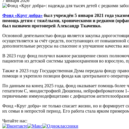
7 января 2026
Фонд «Круг добра»
был учреждён 5 января 2021 года указо
помощь детям с тяжёлыми, хроническими и редкими (орфа
был назначен протоиерей Александр Ткаченко.
Основной деятельностью фонда является закупка дорогостоящ
осуществляется за счёт средств, поступающих от повышенной 
дополнительные ресурсы на спасение и улучшение качества ж
В 2023 году фонд получил важное расширение своих полномочи
пациентов из детской системы здравоохранения во взрослую, п
Также в 2023 году Государственная Дума передала фонду прав
помощи и укрепило позиции фонда как центрального оператора
По данным на конец 2025 года, фонд оказывает помощь более
гепатитом С, миодистрофией Дюшенна, нейрофиброматозом 1-г
первичными иммунодефицитами с дефицитом антителообразов
Фонд «Круг добра» не только спасает жизни, но и формирует 
их семьи в непростой период. Его работа стала ярким пример
Читайте нас: