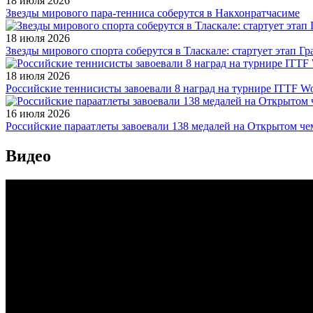
18 июля 2026
Звезды мирового пара-тенниса соберутся в Накхонратчасиме
18 июля 2026
Звезды мирового спорта соберутся в Тласкале: стартует этап Г
18 июля 2026
Российские теннисисты завоевали 8 наград на турнире ITTF Wor
16 июля 2026
Российские параатлеты завоевали 138 медалей на Открытом ч
Видео