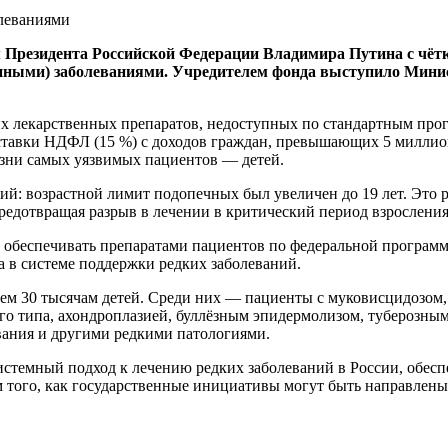
м Президента Российской Федерации Владимира Путина с чёт
нными) заболеваниями. Учредителем фонда выступило Минис
их лекарственных препаратов, недоступных по стандартным про
ставки НДФЛ (15 %) с доходов граждан, превышающих 5 миллион
изни самых уязвимых пациентов — детей.
й: возрастной лимит подопечных был увеличен до 19 лет. Это 
редотвращая разрыв в лечении в критический период взросления
о обеспечивать препаратами пациентов по федеральной програм
 в системе поддержки редких заболеваний.
 чем 30 тысячам детей. Среди них — пациенты с муковисцидозо
о типа, ахондроплазией, буллёзным эпидермолизом, туберозным
ания и другими редкими патологиями.
системный подход к лечению редких заболеваний в России, обес
ом того, как государственные инициативы могут быть направле