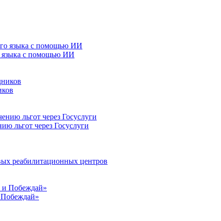
о языка с помощью ИИ
иков
нию льгот через Госуслуги
овых реабилитационных центров
и Побеждай»