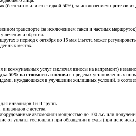
вождающего лица.
ях (бесплатно или со скидкой 50%), за исключением протезов из
енном транспорте (за исключением такси и частных маршруток)
у лечения и обратно.
шрутах в период с октября по 15 мая (льгота может регулироват
еденных местах.
я и коммунальных услуг (включая взносы на капремонт) незав
дка 50% на стоимость топлива
в пределах установленных норм
идами, нуждающихся в улучшении жилищных условий, в соответ
ля инвалидов I и II групп.
 инвалидов с детства.
оборудованные автомобили мощностью до 100 л.с. или полученн
ие от уплаты госпошлин при обращении в суды (при цене иска д