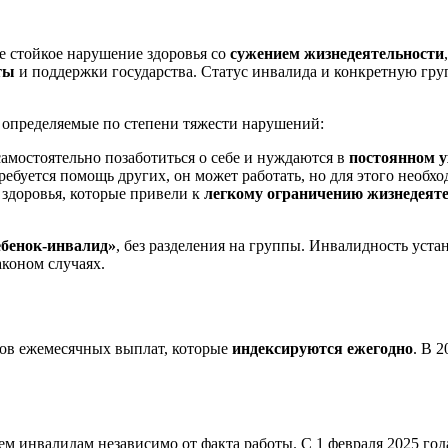
 стойкое нарушение здоровья со
сужением жизнедеятельности
ты
и поддержки государства. Статус инвалида и конкретную гр
 определяемые по степени тяжести нарушений:
амостоятельно позаботиться о себе и нуждаются в
постоянном у
ебуется помощь других, он может работать, но для этого необх
здоровья, которые привели к
легкому ограничению жизнедеят
ебенок-инвалид»
, без разделения на группы. Инвалидность уст
аконом случаях.
дов ежемесячных выплат, которые
индексируются ежегодно
. В 
м инвалидам независимо от факта работы. С 1 февраля 2025 год