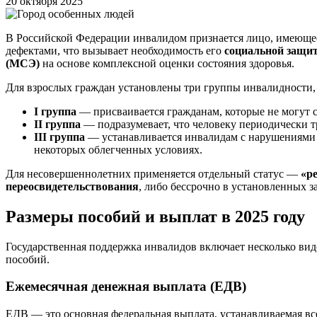
20 октября 2025
В Российской Федерации инвалидом признается лицо, имеющее
дефектами, что вызывает необходимость его
социальной защи
(МСЭ)
на основе комплексной оценки состояния здоровья.
Для взрослых граждан установлены три группы инвалидности,
I группа
— присваивается гражданам, которые не могут с
II группа
— подразумевает, что человеку периодически тр
III группа
— устанавливается инвалидам с нарушениями 
некоторых облегченных условиях.
Для несовершеннолетних применяется отдельный статус —
«р
переосвидетельствования
, либо бессрочно в установленных з
Размеры пособий и выплат в 2025 году
Государственная поддержка инвалидов включает несколько ви
пособий.
Ежемесячная денежная выплата (ЕДВ)
ЕДВ — это основная федеральная выплата, устанавливаемая все