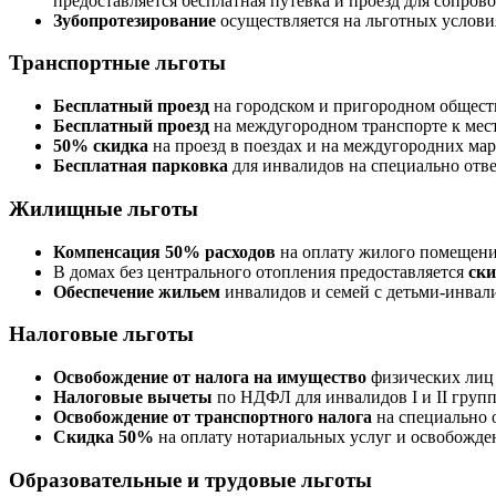
предоставляется бесплатная путевка и проезд для сопро
Зубопротезирование
осуществляется на льготных услови
Транспортные льготы
Бесплатный проезд
на городском и пригородном обществ
Бесплатный проезд
на междугородном транспорте к мест
50% скидка
на проезд в поездах и на междугородних мар
Бесплатная парковка
для инвалидов на специально отв
Жилищные льготы
Компенсация 50% расходов
на оплату жилого помещени
В домах без центрального отопления предоставляется
ски
Обеспечение жильем
инвалидов и семей с детьми-инвал
Налоговые льготы
Освобождение от налога на имущество
физических лиц д
Налоговые вычеты
по НДФЛ для инвалидов I и II групп,
Освобождение от транспортного налога
на специально 
Скидка 50%
на оплату нотариальных услуг и освобожден
Образовательные и трудовые льготы