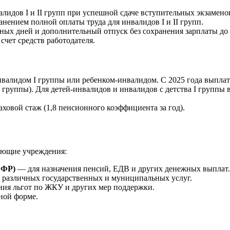
алидов I и II групп при успешной сдаче вступительных экзамено
ранением полной оплаты труда для инвалидов I и II групп.
ных дней и дополнительный отпуск без сохранения зарплаты до 
счет средств работодателя.
нвалидом I группы или ребенком-инвалидом. С 2025 года выплата
 группы). Для детей-инвалидов и инвалидов с детства I группы 
аховой стаж (1,8 пенсионного коэффициента за год).
дующие учреждения:
СФР)
— для назначения пенсий, ЕДВ и других денежных выплат.
 различных государственных и муниципальных услуг.
ия льгот по ЖКУ и других мер поддержки.
ной форме.