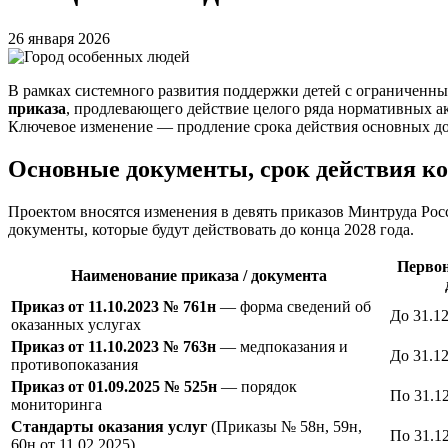
26 января 2026
В рамках системного развития поддержки детей с ограниченн
приказа
, продлевающего действие целого ряда нормативных 
Ключевое изменение — продление срока действия основных до
Основные документы, срок действия ко
Проектом вносятся изменения в девять приказов Минтруда Рос
документы, которые будут действовать до конца 2028 года.
Первон
Наименование приказа / документа
Приказ от 11.10.2023 № 761н
— форма сведений об
До 31.1
оказанных услугах
Приказ от 11.10.2023 № 763н
— медпоказания и
До 31.1
противопоказания
Приказ от 01.09.2025 № 525н
— порядок
По 31.1
мониторинга
Стандарты оказания услуг
(Приказы № 58н, 59н,
По 31.1
60н от 11.02.2025)