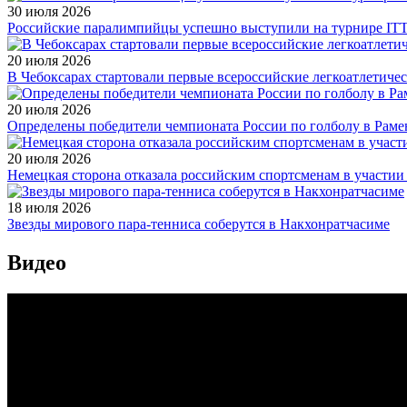
30 июля 2026
Российские паралимпийцы успешно выступили на турнире ITTF 
20 июля 2026
В Чебоксарах стартовали первые всероссийские легкоатлетиче
20 июля 2026
Определены победители чемпионата России по голболу в Раме
20 июля 2026
Немецкая сторона отказала российским спортсменам в участи
18 июля 2026
Звезды мирового пара-тенниса соберутся в Накхонратчасиме
Видео