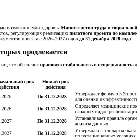
ыми возможностями здоровья
Министерство труда и социально
актов, регулирующих реализацию
пилотного проекта по компле
кументов проекта с 2026–2027 годов
до 31 декабря 2028 года
.
торых продлевается
сии, что обеспечит
правовую стабильность и непрерывность
ок
ачальный срок
Новый срок
действия
действия
Утверждает форму отчётност
2.2026
По 31.12.2028
для оценки их эффективност
Определяет медицинские пок
2.2026
По 31.12.2028
сложных видов реабилитаци
Устанавливает правила орган
2.2027
По 31.12.2028
анализа данных.
Утверждают стандарты оказан
2.2027
По 31.12.2028
полустационарных условиях.