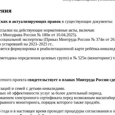
ения
ских и актуализирующих правок
в существующие документы:
ссылки на действующие нормативные акты, включая:
 Минздрава России № 180н от 10.04.2025).
социальной экспертизы (Приказ Минтруда России № 374н от 26.
 устаревшей на 2023–2025 гг..
яется формулировка в реабилитационной карте ребёнка-инвали
методика определения целевых групп) и № 525н (мониторинг) та
отного проекта
свидетельствует о планах Минтруда России сд
заций и семей с детьми-инвалидами.
ых об эффективности услуг за более длительный период.
ованием электронного сертификата перед возможным масштабир
ерывного мониторинга, порядок которого также продлён.
 года и в настоящее время проходит процедуры согласования и