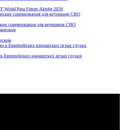
World Para Future Aktobe 2026
ские соревнования для ветеранов СВО
нском
и в Европейских юношеских играх глухих