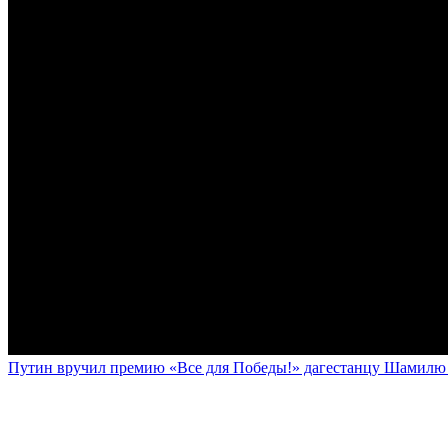
Путин вручил премию «Все для Победы!» дагестанцу Шамилю У