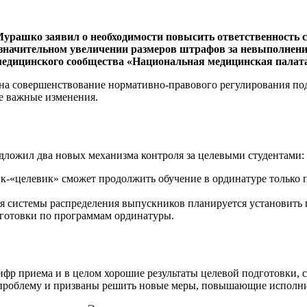
рашко заявил о необходимости повысить ответственность ст
значительном увеличении размеров штрафов за невыполнение
медицинского сообщества «Национальная медицинская палата
 на совершенствование нормативно-правового регулирования по
ие важные изменения.
ожил два новых механизма контроля за целевыми студентами:
-«целевик» сможет продолжить обучение в ординатуре только п
я системы распределения выпускников планируется установить 
дготовки по программам ординатуры.
фр приема и в целом хорошие результаты целевой подготовки, 
у проблему и призваны решить новые меры, повышающие исполн