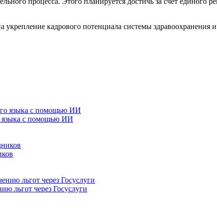
льного процесса. Этого планируется достичь за счет единого р
а укрепление кадрового потенциала системы здравоохранения 
о языка с помощью ИИ
иков
нию льгот через Госуслуги