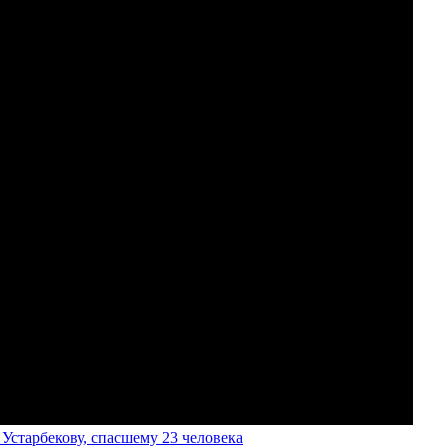
старбекову, спасшему 23 человека