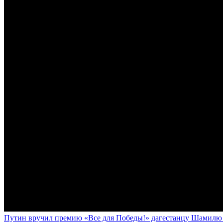
Путин вручил премию «Все для Победы!» дагестанцу Шамилю У