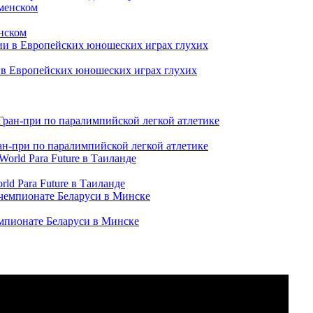
нском
и в Европейских юношеских играх глухих
ран-при по паралимпийской легкой атлетике
ld Para Future в Таиланде
емпионате Беларуси в Минске