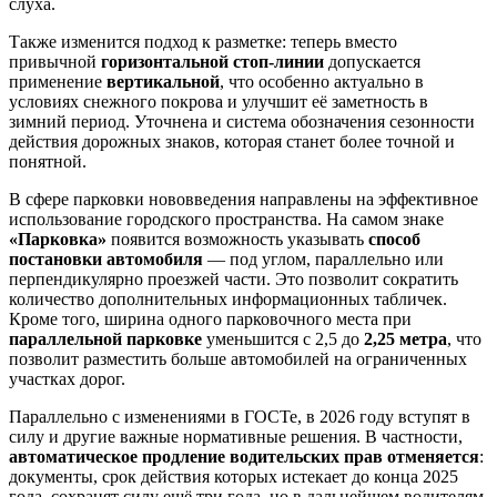
слуха.
Также изменится подход к разметке: теперь вместо
привычной
горизонтальной стоп-линии
допускается
применение
вертикальной
, что особенно актуально в
условиях снежного покрова и улучшит её заметность в
зимний период. Уточнена и система обозначения сезонности
действия дорожных знаков, которая станет более точной и
понятной.
В сфере парковки нововведения направлены на эффективное
использование городского пространства. На самом знаке
«Парковка»
появится возможность указывать
способ
постановки автомобиля
— под углом, параллельно или
перпендикулярно проезжей части. Это позволит сократить
количество дополнительных информационных табличек.
Кроме того, ширина одного парковочного места при
параллельной парковке
уменьшится с 2,5 до
2,25 метра
, что
позволит разместить больше автомобилей на ограниченных
участках дорог.
Параллельно с изменениями в ГОСТе, в 2026 году вступят в
силу и другие важные нормативные решения. В частности,
автоматическое продление водительских прав отменяется
:
документы, срок действия которых истекает до конца 2025
года, сохранят силу ещё три года, но в дальнейшем водителям