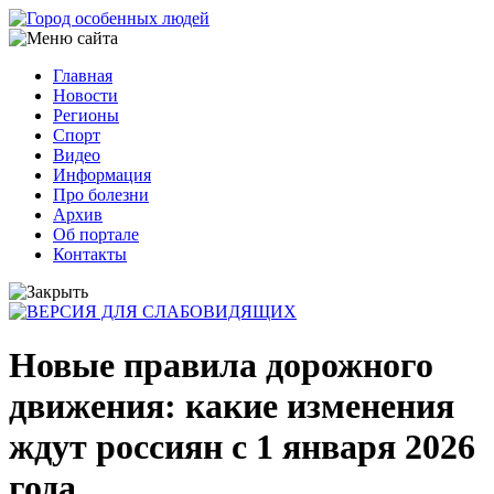
Перейти
к
основному
Главная
содержанию
Новости
Основная
Регионы
навигация
Спорт
Видео
Информация
Про болезни
Архив
Об портале
Контакты
Новые правила дорожного
движения: какие изменения
ждут россиян с 1 января 2026
года