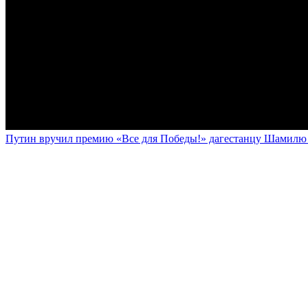
Путин вручил премию «Все для Победы!» дагестанцу Шамилю У