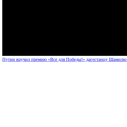
Путин вручил премию «Все для Победы!» дагестанцу Шамилю У