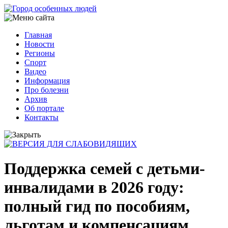
Перейти
к
основному
Главная
содержанию
Новости
Основная
Регионы
навигация
Спорт
Видео
Информация
Про болезни
Архив
Об портале
Контакты
Поддержка семей с детьми-
инвалидами в 2026 году:
полный гид по пособиям,
льготам и компенсациям