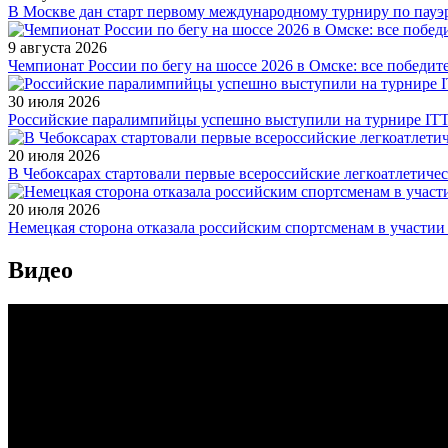
В Москве дан старт первому международному турниру по пауэ
9 августа 2026
Чемпионат России по бегу на шоссе 2026 в Омске: все победи
30 июля 2026
Российские паралимпийцы успешно выступили на турнире ITTF 
20 июля 2026
В Чебоксарах стартовали первые всероссийские легкоатлетиче
20 июля 2026
Немецкая сторона отказала российским спортсменам в участи
Видео