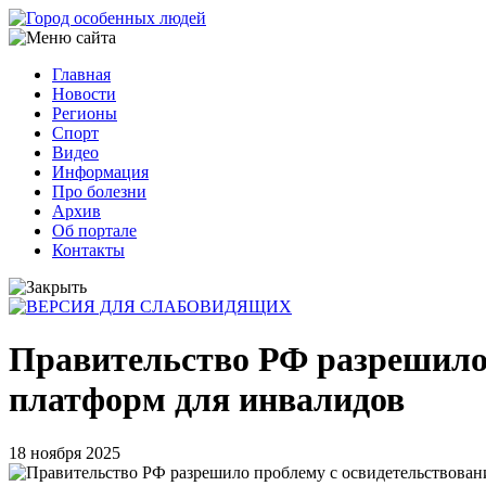
Перейти
к
основному
Главная
содержанию
Новости
Основная
Регионы
навигация
Спорт
Видео
Информация
Про болезни
Архив
Об портале
Контакты
Правительство РФ разрешило 
платформ для инвалидов
18 ноября 2025