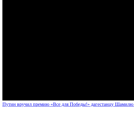
Путин вручил премию «Все для Победы!» дагестанцу Шамилю У