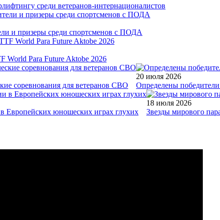
рлифтингу среди ветеранов-интернационалистов
тели и призеры среди спортсменов с ПОДА
World Para Future Aktobe 2026
20 июля 2026
ские соревнования для ветеранов СВО
Определены победители 
18 июля 2026
и в Европейских юношеских играх глухих
Звезды мирового пар