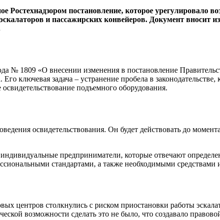
е Ростехнадзором постановление, которое урегулировало во
скалаторов и пассажирских конвейеров. Документ вносит из
.
ода № 1809 «О внесении изменения в постановление Правительст
а. Его ключевая задача – устранение пробела в законодательств
е освидетельствование подъемного оборудования.
едения освидетельствования. Он будет действовать до момент
 индивидуальные предприниматели, которые отвечают определе
ссиональными стандартами, а также необходимыми средствами 
говых центров столкнулись с риском приостановки работы эскал
еской возможности сделать это не было, что создавало правово