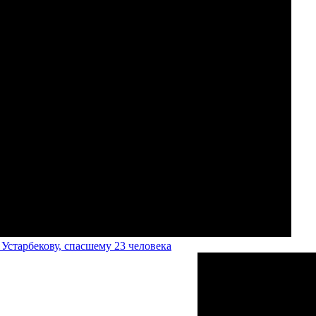
старбекову, спасшему 23 человека