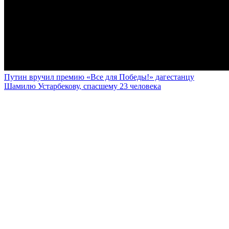
Путин вручил премию «Все для Победы!» дагестанцу
Шамилю Устарбекову, спасшему 23 человека