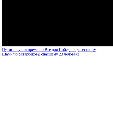
Путин вручил премию «Все для Победы!» дагестанцу
Шамилю Устарбекову, спасшему 23 человека