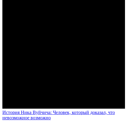
История Ника Вуйчича: Человек, который доказал, что
невозможное возможно