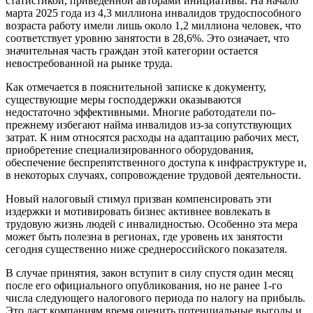
статистикой, приведенной авторами инициативы. На начало
марта 2025 года из 4,3 миллиона инвалидов трудоспособного
возраста работу имели лишь около 1,2 миллиона человек, что
соответствует уровню занятости в 28,6%. Это означает, что
значительная часть граждан этой категории остается
невостребованной на рынке труда.
Как отмечается в пояснительной записке к документу,
существующие меры господдержки оказываются
недостаточно эффективными. Многие работодатели по-
прежнему избегают найма инвалидов из-за сопутствующих
затрат. К ним относятся расходы на адаптацию рабочих мест,
приобретение специализированного оборудования,
обеспечение беспрепятственного доступа к инфраструктуре и,
в некоторых случаях, сопровождение трудовой деятельности.
Новый налоговый стимул призван компенсировать эти
издержки и мотивировать бизнес активнее вовлекать в
трудовую жизнь людей с инвалидностью. Особенно эта мера
может быть полезна в регионах, где уровень их занятости
сегодня существенно ниже среднероссийского показателя.
В случае принятия, закон вступит в силу спустя один месяц
после его официального опубликования, но не ранее 1-го
числа следующего налогового периода по налогу на прибыль.
Это даст компаниям время оценить потенциальные выгоды и