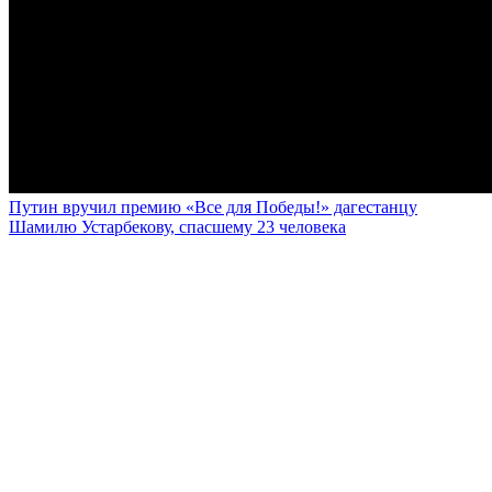
Путин вручил премию «Все для Победы!» дагестанцу
Шамилю Устарбекову, спасшему 23 человека