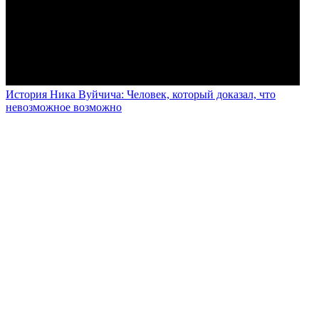
История Ника Вуйчича: Человек, который доказал, что
невозможное возможно