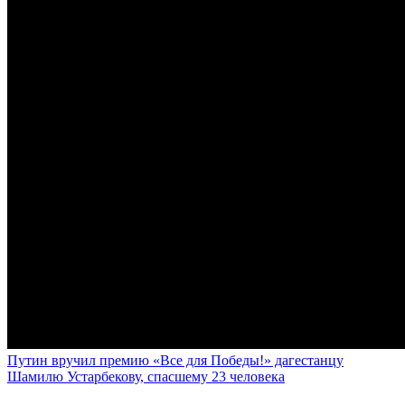
Путин вручил премию «Все для Победы!» дагестанцу
Шамилю Устарбекову, спасшему 23 человека