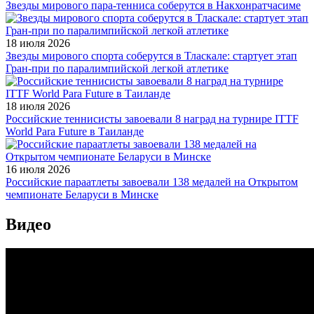
Звезды мирового пара-тенниса соберутся в Накхонратчасиме
18 июля 2026
Звезды мирового спорта соберутся в Тласкале: стартует этап
Гран-при по паралимпийской легкой атлетике
18 июля 2026
Российские теннисисты завоевали 8 наград на турнире ITTF
World Para Future в Таиланде
16 июля 2026
Российские параатлеты завоевали 138 медалей на Открытом
чемпионате Беларуси в Минске
Видео