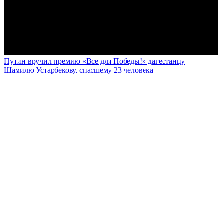
Путин вручил премию «Все для Победы!» дагестанцу
Шамилю Устарбекову, спасшему 23 человека