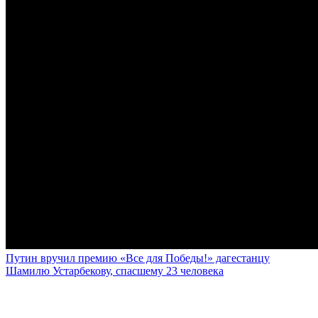
Путин вручил премию «Все для Победы!» дагестанцу
Шамилю Устарбекову, спасшему 23 человека