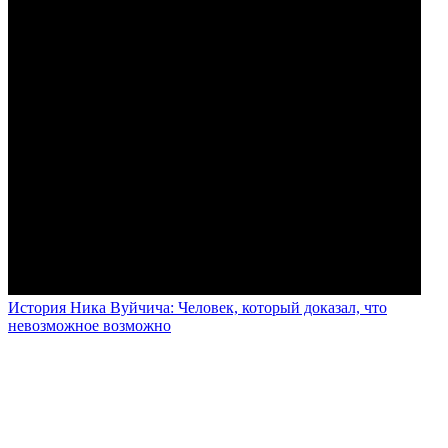
История Ника Вуйчича: Человек, который доказал, что
невозможное возможно