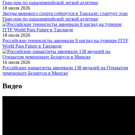
18 июля 2026
Звезды мирового спорта соберутся в Тласкале: стартует этап
Гран-при по паралимпийской легкой атлетике
18 июля 2026
Российские теннисисты завоевали 8 наград на турнире ITTF
World Para Future в Таиланде
16 июля 2026
Российские параатлеты завоевали 138 медалей на Открытом
чемпионате Беларуси в Минске
Видео