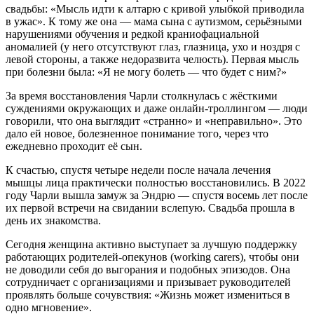
свадьбы: «Мысль идти к алтарю с кривой улыбкой приводила
в ужас». К тому же она — мама сына с аутизмом, серьёзными
нарушениями обучения и редкой краниофациальной
аномалией (у него отсутствуют глаз, глазница, ухо и ноздря с
левой стороны, а также недоразвита челюсть). Первая мысль
при болезни была: «Я не могу болеть — что будет с ним?»
За время восстановления Чарли столкнулась с жёсткими
суждениями окружающих и даже онлайн-троллингом — люди
говорили, что она выглядит «странно» и «неправильно». Это
дало ей новое, болезненное понимание того, через что
ежедневно проходит её сын.
К счастью, спустя четыре недели после начала лечения
мышцы лица практически полностью восстановились. В 2022
году Чарли вышла замуж за Эндрю — спустя восемь лет после
их первой встречи на свидании вслепую. Свадьба прошла в
день их знакомства.
Сегодня женщина активно выступает за лучшую поддержку
работающих родителей-опекунов (working carers), чтобы они
не доводили себя до выгорания и подобных эпизодов. Она
сотрудничает с организациями и призывает руководителей
проявлять больше сочувствия: «Жизнь может измениться в
одно мгновение».