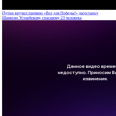
Путин вручил премию «Все для Победы!» дагестанцу
Шамилю Устарбекову, спасшему 23 человека