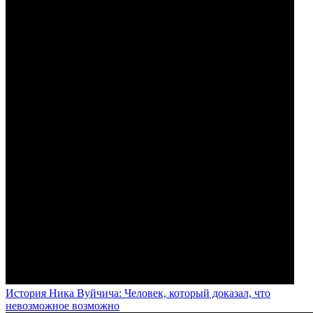
История Ника Вуйчича: Человек, который доказал, что
невозможное возможно