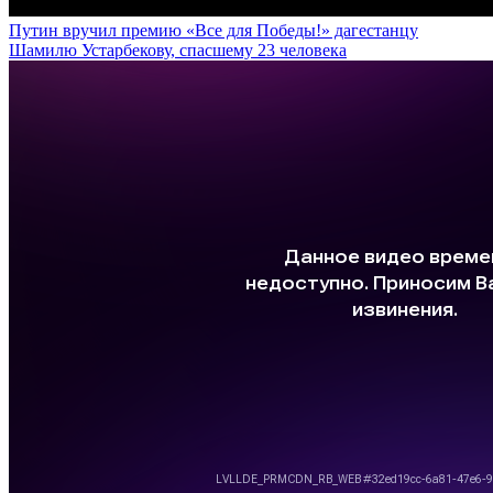
Путин вручил премию «Все для Победы!» дагестанцу
Шамилю Устарбекову, спасшему 23 человека